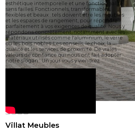
esthétique intemporelle et une fonctionnalité
sans failles. Fonctionnels, transformables,
flexibles et beaux : tels doivent être les meubles
et les espaces de rangement, pour répondre
parfaitement à vos exigences de qualité. Nous y
répondons concrètement, notamment avec les
matériaux utilisés comme l'aluminium, le verre
ou les bois nobles. Les conseils, le choix, la
qualité et les services de proximité. De vraies
valeurs de confiance qui nous ont fait adopter
notre slogan : Un jour vous y viendrez.
Villat Meubles