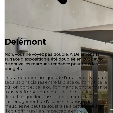
Delémont
Non, vous ne voyez pas double. À Delémont, la
surface d'exposition a été doublée en 2022 avec
de nouvelles marques tendance pour tous les
budgets.
Les structures classiques de l'intérieur, avec leurs
séparations claires entre la pièce où l'on vit, celle
où l'on dort et celle où l'on mange, ont tendance
à disparaître. Aujourd'hui, l'heure est à la
flexibilité, qui doit aussi transparaître dans
l'aménagement de l'espace. Le design de
meubles ne peut se soustraire à cette évolution.
Il doit offrir un lien impeccable entre une